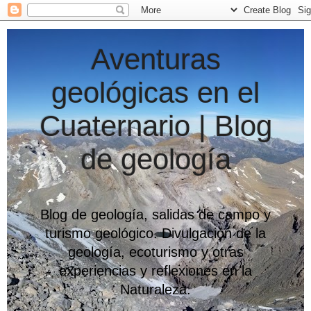
Aventuras
geológicas en el
Cuaternario | Blog
de geología
Blog de geología, salidas de campo y
turismo geológico. Divulgación de la
geología, ecoturismo y otras
experiencias y reflexiones en la
Naturaleza.