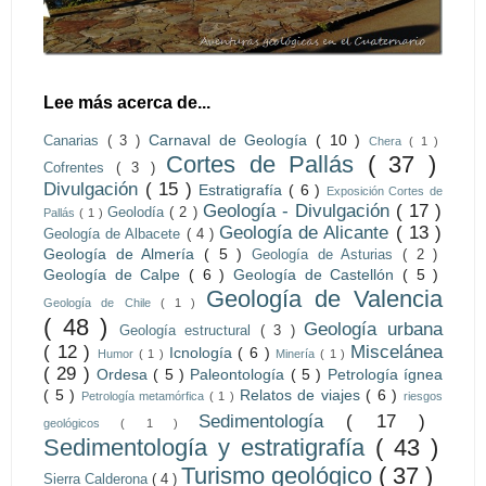
Lee más acerca de...
Carnaval de Geología
( 10 )
Canarias
( 3 )
Chera
( 1 )
Cortes de Pallás
( 37 )
Cofrentes
( 3 )
Divulgación
( 15 )
Estratigrafía
( 6 )
Exposición Cortes de
Geología - Divulgación
( 17 )
Geolodía
( 2 )
Pallás
( 1 )
Geología de Alicante
( 13 )
Geología de Albacete
( 4 )
Geología de Almería
( 5 )
Geología de Asturias
( 2 )
Geología de Calpe
( 6 )
Geología de Castellón
( 5 )
Geología de Valencia
Geología de Chile
( 1 )
( 48 )
Geología urbana
Geología estructural
( 3 )
( 12 )
Miscelánea
Icnología
( 6 )
Humor
( 1 )
Minería
( 1 )
( 29 )
Ordesa
( 5 )
Paleontología
( 5 )
Petrología ígnea
( 5 )
Relatos de viajes
( 6 )
Petrología metamórfica
( 1 )
riesgos
Sedimentología
( 17 )
geológicos
( 1 )
Sedimentología y estratigrafía
( 43 )
Turismo geológico
( 37 )
Sierra Calderona
( 4 )