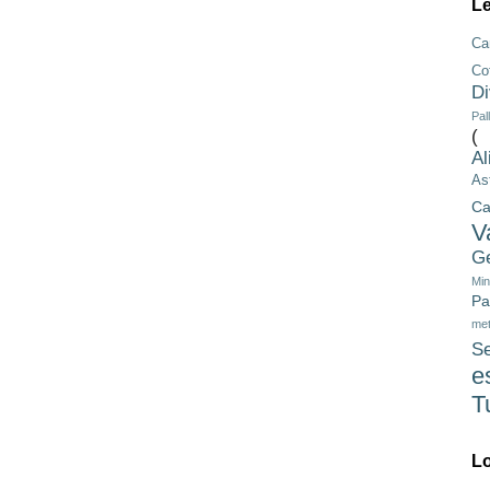
Le
Ca
Co
Di
Pa
(
Al
As
Ca
V
G
Mi
Pa
me
S
e
T
Lo