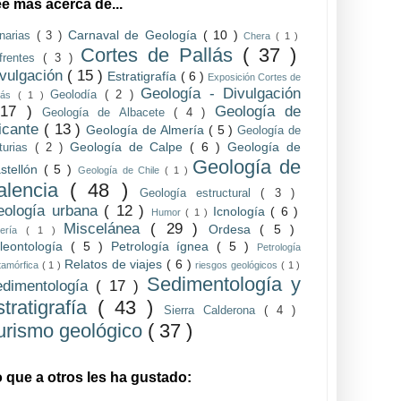
e más acerca de...
Carnaval de Geología
( 10 )
narias
( 3 )
Chera
( 1 )
Cortes de Pallás
( 37 )
frentes
( 3 )
vulgación
( 15 )
Estratigrafía
( 6 )
Exposición Cortes de
Geología - Divulgación
Geolodía
( 2 )
llás
( 1 )
 17 )
Geología de
Geología de Albacete
( 4 )
icante
( 13 )
Geología de Almería
( 5 )
Geología de
Geología de Calpe
( 6 )
Geología de
turias
( 2 )
Geología de
stellón
( 5 )
Geología de Chile
( 1 )
alencia
( 48 )
Geología estructural
( 3 )
eología urbana
( 12 )
Icnología
( 6 )
Humor
( 1 )
Miscelánea
( 29 )
Ordesa
( 5 )
nería
( 1 )
leontología
( 5 )
Petrología ígnea
( 5 )
Petrología
Relatos de viajes
( 6 )
tamórfica
( 1 )
riesgos geológicos
( 1 )
Sedimentología y
edimentología
( 17 )
stratigrafía
( 43 )
Sierra Calderona
( 4 )
urismo geológico
( 37 )
 que a otros les ha gustado: