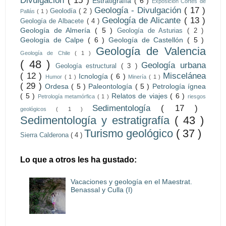
Divulgación
( 15 )
Estratigrafía
( 6 )
Exposición Cortes de
Geología - Divulgación
( 17 )
Geolodía
( 2 )
Pallás
( 1 )
Geología de Alicante
( 13 )
Geología de Albacete
( 4 )
Geología de Almería
( 5 )
Geología de Asturias
( 2 )
Geología de Calpe
( 6 )
Geología de Castellón
( 5 )
Geología de Valencia
Geología de Chile
( 1 )
( 48 )
Geología urbana
Geología estructural
( 3 )
( 12 )
Miscelánea
Icnología
( 6 )
Humor
( 1 )
Minería
( 1 )
( 29 )
Ordesa
( 5 )
Paleontología
( 5 )
Petrología ígnea
( 5 )
Relatos de viajes
( 6 )
Petrología metamórfica
( 1 )
riesgos
Sedimentología
( 17 )
geológicos
( 1 )
Sedimentología y estratigrafía
( 43 )
Turismo geológico
( 37 )
Sierra Calderona
( 4 )
Lo que a otros les ha gustado:
Vacaciones y geología en el Maestrat.
Benassal y Culla (I)