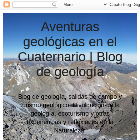
Aventuras
geológicas en el
Cuaternario | Blog
de geología
Blog de geología, salidas de campo y
turismo geológico. Divulgación de la
geología, ecoturismo y otras
experiencias y reflexiones en la
Naturaleza.