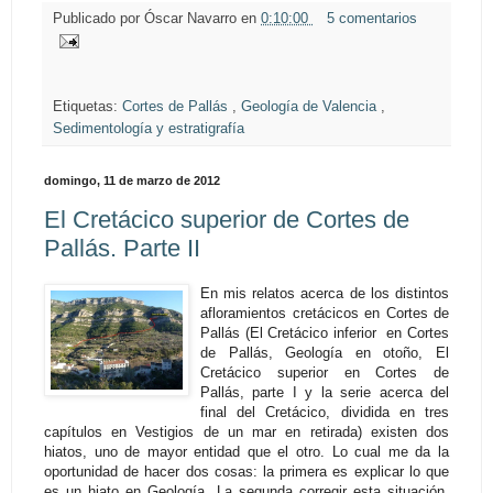
Publicado por
Óscar Navarro
en
0:10:00
5 comentarios
Etiquetas:
Cortes de Pallás
,
Geología de Valencia
,
Sedimentología y estratigrafía
domingo, 11 de marzo de 2012
El Cretácico superior de Cortes de
Pallás. Parte II
En mis relatos acerca de los distintos
afloramientos cretácicos en Cortes de
Pallás (El Cretácico inferior en Cortes
de Pallás, Geología en otoño, El
Cretácico superior en Cortes de
Pallás, parte I y la serie acerca del
final del Cretácico, dividida en tres
capítulos en Vestigios de un mar en retirada) existen dos
hiatos, uno de mayor entidad que el otro. Lo cual me da la
oportunidad de hacer dos cosas: la primera es explicar lo que
es un hiato en Geología. La segunda corregir esta situación.