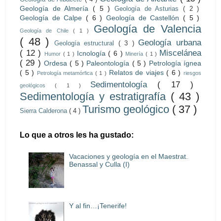
Geología de Almería
( 5 )
Geología de Asturias
( 2 )
Geología de Calpe
( 6 )
Geología de Castellón
( 5 )
Geología de Valencia
Geología de Chile
( 1 )
( 48 )
Geología urbana
Geología estructural
( 3 )
( 12 )
Miscelánea
Icnología
( 6 )
Humor
( 1 )
Minería
( 1 )
( 29 )
Ordesa
( 5 )
Paleontología
( 5 )
Petrología ígnea
( 5 )
Relatos de viajes
( 6 )
Petrología metamórfica
( 1 )
riesgos
Sedimentología
( 17 )
geológicos
( 1 )
Sedimentología y estratigrafía
( 43 )
Turismo geológico
( 37 )
Sierra Calderona
( 4 )
Lo que a otros les ha gustado:
Vacaciones y geología en el Maestrat.
Benassal y Culla (I)
Y al fin…¡Tenerife!