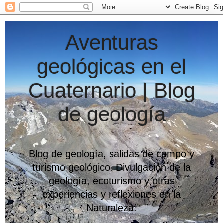
Aventuras
geológicas en el
Cuaternario | Blog
de geología
Blog de geología, salidas de campo y
turismo geológico. Divulgación de la
geología, ecoturismo y otras
experiencias y reflexiones en la
Naturaleza.