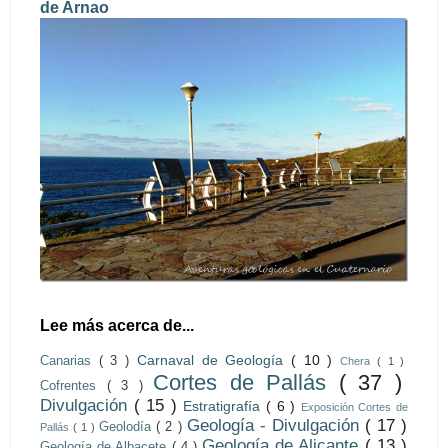
de Arnao
Lee más acerca de...
Carnaval de Geología
( 10 )
Canarias
( 3 )
Chera
( 1 )
Cortes de Pallás
( 37 )
Cofrentes
( 3 )
Divulgación
( 15 )
Estratigrafía
( 6 )
Exposición Cortes de
Geología - Divulgación
( 17 )
Geolodía
( 2 )
Pallás
( 1 )
Geología de Alicante
( 13 )
Geología de Albacete
( 4 )