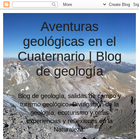
Aventuras
geológicas en el
Cuaternario | Blog
de geología
Blog de geología, salidas de campo y
turismo geológico. Divulgación de la
geología, ecoturismo y otras
experiencias y reflexiones en la
Naturaleza.