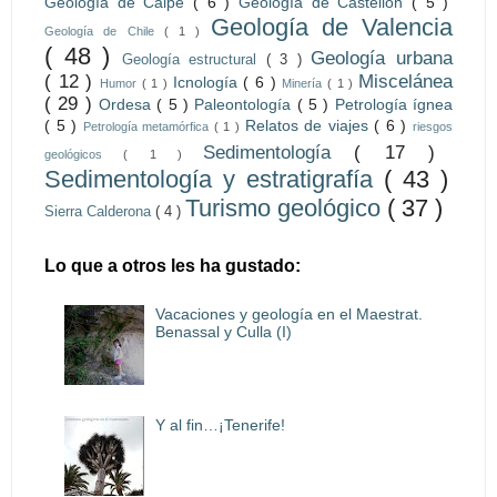
Geología de Calpe
( 6 )
Geología de Castellón
( 5 )
Geología de Valencia
Geología de Chile
( 1 )
( 48 )
Geología urbana
Geología estructural
( 3 )
( 12 )
Miscelánea
Icnología
( 6 )
Humor
( 1 )
Minería
( 1 )
( 29 )
Ordesa
( 5 )
Paleontología
( 5 )
Petrología ígnea
( 5 )
Relatos de viajes
( 6 )
Petrología metamórfica
( 1 )
riesgos
Sedimentología
( 17 )
geológicos
( 1 )
Sedimentología y estratigrafía
( 43 )
Turismo geológico
( 37 )
Sierra Calderona
( 4 )
Lo que a otros les ha gustado:
Vacaciones y geología en el Maestrat.
Benassal y Culla (I)
Y al fin…¡Tenerife!