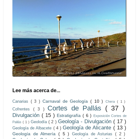
Lee más acerca de...
Carnaval de Geología
( 10 )
Canarias
( 3 )
Chera
( 1 )
Cortes de Pallás
( 37 )
Cofrentes
( 3 )
Divulgación
( 15 )
Estratigrafía
( 6 )
Exposición Cortes de
Geología - Divulgación
( 17 )
Geolodía
( 2 )
Pallás
( 1 )
Geología de Alicante
( 13 )
Geología de Albacete
( 4 )
Geología de Almería
( 5 )
Geología de Asturias
( 2 )