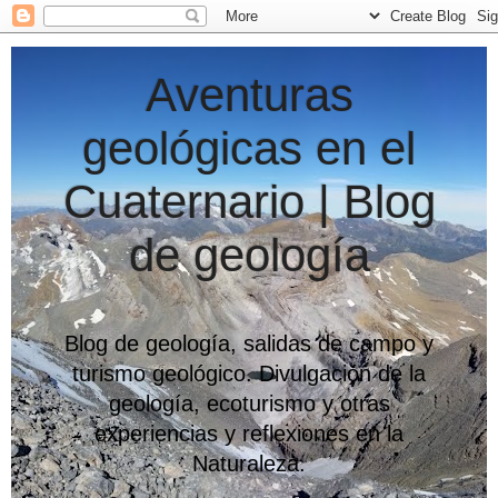
Aventuras
geológicas en el
Cuaternario | Blog
de geología
Blog de geología, salidas de campo y
turismo geológico. Divulgación de la
geología, ecoturismo y otras
experiencias y reflexiones en la
Naturaleza.